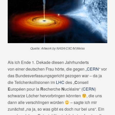
Quelle: Artwork by NASA/CXC/M.Weiss
Als ich Ende 1. Dekade diesen Jahrhunderts
von einer deutschen Frau hörte, die gegen „
CERN
“ vor
das Bundesverfassungsgericht gezogen war – da ja
die Teilchenkollisionen im
LHC
des „
C
onseil
E
uropéen pour la
R
echerche
N
ucléaire“ (
CERN
)
schwarze Löcher hervorbringen könnten
, die uns
dann alle verschlingen würden
– sagte ich mir
zunächst „na ja, so was gibt es doch nur bei uns“. Ein