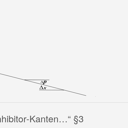
inhibitor-Kanten…“ §3