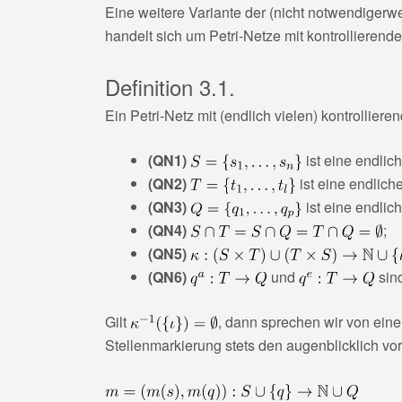
Eine weitere Variante der (nicht notwendigerw
handelt sich um Petri-Netze mit kontrollierend
Definition 3.1.
Ein Petri-Netz mit (endlich vielen) kontrollier
(QN1)
ist eine endlic
(QN2)
ist eine endlich
(QN3)
ist eine endlic
(QN4)
;
(QN5)
(QN6)
und
sin
Gilt
, dann sprechen wir von ein
Stellenmarkierung stets den augenblicklich vo