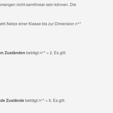
tsmengen nicht-semilinear sein können. Die
 Petri-Netze einer Klasse bis zur Dimension
n^*
den Zuständen
beträgt
n^* = 2
. Es gilt:
nde Zustände
beträgt
n^* = 5
. Es gilt: