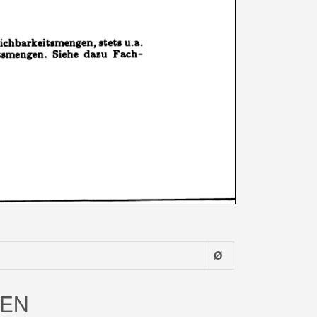
Ø
ZEN