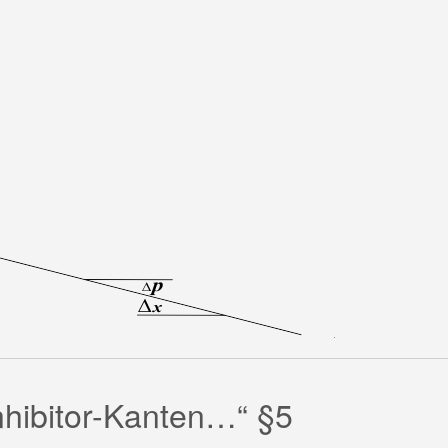
inhibitor-Kanten…“ §5