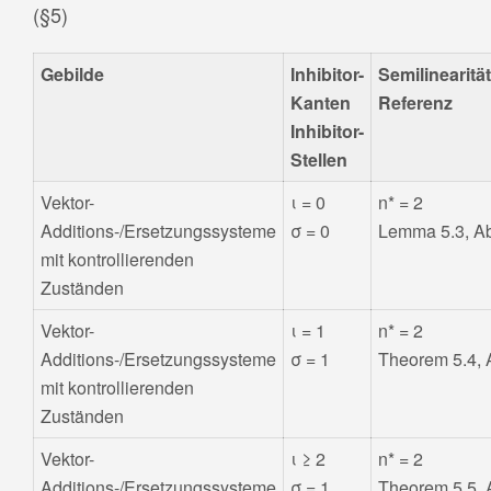
(§5)
Gebilde
Inhibitor-
Semilinearitä
Kanten
Referenz
Inhibitor-
Stellen
Vektor-
ι = 0
n* = 2
Additions-/Ersetzungssysteme
σ = 0
Lemma 5.3, Ab
mit kontrollierenden
Zuständen
Vektor-
ι = 1
n* = 2
Additions-/Ersetzungssysteme
σ = 1
Theorem 5.4, 
mit kontrollierenden
Zuständen
Vektor-
ι ≥ 2
n* = 2
Additions-/Ersetzungssysteme
σ = 1
Theorem 5.5, 