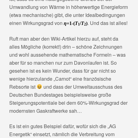
Umwandlung von Wärme in höherwertige Energieform
(etwa mechanische) gibt, die unter Idealbedingungen
einen Wirkungsgrad von
. Und das ist alles!
η
=1-(
T
/
T
)
1
2
Ruft man aber den Wiki-Artikel hierzu auf, steht da
alles Mögliche (korrekt!) drin – schöne Zeichnungen
und wohl aussehende mathematische Formeln – was
aber für so manchen nur zum Davonlaufen ist. So
gesehen ist es kein Wunder, dass für gar nicht so
wenige hierzulande „Carnot“ eine französische
Rebsorte ist
und dass der Umweltausschuss des
Deutschen Bundestages beispielsweise große
Steigerungspotentiale bei dem 60%-Wirkungsgrad der
modernsten Gaskraftwerke sah…
Es ist ein gutes Beispiel dafür, wofür sich die „AG
Energetik“ einsetzt, nämlich die Verbreitung vom