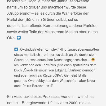
beschränkt. Doch je mehr die Jahrtausendwende
nahte um so größer und mächtiger wurde diese
„Gruppierung“ – sei es durch die Wahlerfolge der
Partei der (Bündnis-) Grünen selbst, sei es
durch fortschreitende Korrumpierung anderer Parteien
sowie weiter Teile der Mainstream-Medien eben durch
ÖKo.
„Ökoindustrieller Komplex“ klingt zugegebenermaßen
etwas martialisch – erinnert es doch an die dunkelsten
Seiten der westdeutschen Nachkriegsgeschichte…
Ich verwende den Terminus (entliehen spätestens dem
Buch „Öko-Nihilismus“ von Edgar L. Gärtner) dennoch
und eben auch als Kürzel „ÖKo“. Gemeint ist die
gesamte Öko-Lobby aus dem Wirtschafts- aber leider
auch Politik-Bereich – s. ff.
.
Ein Ausdruck dieses Prozesses war die – wie ich es
nenne – Energiewende 1.0 im Jahre 2000, die als