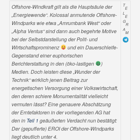
T
Offshore-Windkraft gilt als die Hauptsäule der
E
L
„Energiewende“. Kolossal anmutende Offshore-
E
G
Windparks wie etwa „Amrumbank West“ oder
R
A
„Alpha Ventus“ sind dann auch begehrte Motive
M
bei der Selbstdarstellung der Polit- und
Wirtschaftsprominenz
und ein Dauerschleife-
Gegenstand einer euphorischen
Berichterstattung in den (öko-lastigen
)
Medien. Doch leisten diese „Wunder der
Technik“ wirklich jenen Beitrag zur
energetischen Versorgung einer Volkswirtschaft,
den deren schiere Monumentalität vielleicht
vermuten lässt? Eine genauere Abschätzung
der Erntefaktoren in der vorliegenden AG hat
den in
Teil 1
geäußerten Verdacht nun bestätigt:
Der (gepufferte) EROI der Offshore-Windparks
liegt deutlich unter 4.