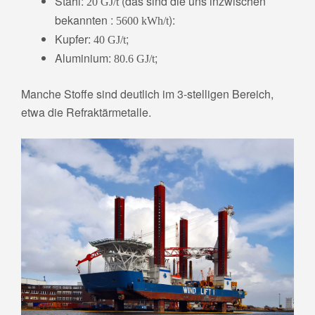
Stahl:
(das sind die uns inzwischen
20 GJ/t
bekannten :
):
5600 kWh/t
Kupfer:
;
40 GJ/t
Aluminium:
;
80.6 GJ/t
Manche Stoffe sind deutlich im 3-stelligen Bereich,
etwa die Refraktärmetalle.