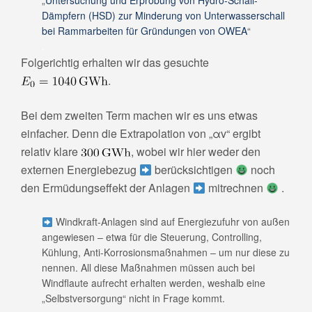
„
Untersuchung und Erprobung von Hydro‐Schall‐
Dämpfern (HSD) zur Minderung von Unterwasserschall
bei Rammarbeiten für Gründungen von OWEA
“
.
Folgerichtig erhalten wir das gesuchte
.
Bei dem zweiten Term machen wir es uns etwas
einfacher. Denn die Extrapolation von „αv“ ergibt
relativ klare
, wobei wir hier weder den
externen Energiebezug
berücksichtigen
noch
den Ermüdungseffekt der Anlagen
mitrechnen
.
Windkraft-Anlagen sind auf Energiezufuhr von außen
angewiesen – etwa für die Steuerung, Controlling,
Kühlung, Anti-Korrosionsmaßnahmen – um nur diese zu
nennen. All diese Maßnahmen müssen auch bei
Windflaute aufrecht erhalten werden, weshalb eine
„Selbstversorgung“ nicht in Frage kommt.