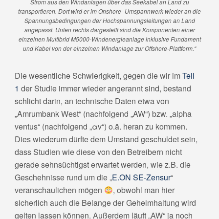
Strom aus den Windanlagen über das Seekabel an Land zu
transportieren. Dort wird er im Onshore- Umspannwerk wieder an die
Spannungsbedingungen der Hochspannungsleitungen an Land
angepasst. Unten rechts dargestellt sind die Komponenten einer
einzelnen Multibrid M5000-Windenergieanlage inklusive Fundament
und Kabel von der einzelnen Windanlage zur Offshore-Plattform.“
Die wesentliche Schwierigkeit, gegen die wir im
Teil
1
der Studie immer wieder angerannt sind, bestand
schlicht darin, an technische Daten etwa von
„Amrumbank West“ (nachfolgend „AW“) bzw. „alpha
ventus“ (nachfolgend „αv“) o.ä. heran zu kommen.
Dies wiederum dürfte dem Umstand geschuldet sein,
dass Studien wie diese von den Betreibern nicht
gerade sehnsüchtigst erwartet werden, wie z.B. die
Geschehnisse rund um die „
E.ON SE-Zensur
“
veranschaulichen mögen
, obwohl man hier
sicherlich auch die Belange der Geheimhaltung wird
gelten lassen können. Außerdem läuft „AW“ ja noch